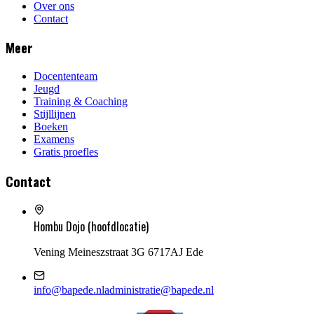
Over ons
Contact
Meer
Docententeam
Jeugd
Training & Coaching
Stijllijnen
Boeken
Examens
Gratis proefles
Contact
Hombu Dojo (hoofdlocatie)
Vening Meineszstraat 3G 6717AJ Ede
info@bapede.nl
administratie@bapede.nl