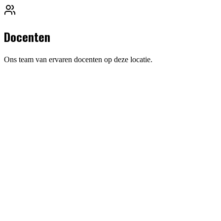
Docenten
Ons team van ervaren docenten op deze locatie.
Edgar Kruyning
Hoofddocent & Oprichter
Marco Querreveld
Eigenaar/Directeur
Minh Quang Ho
Eigenaar/Directeur
Bas Oostveen