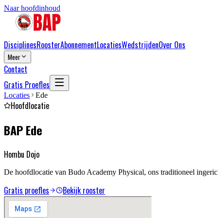
Naar hoofdinhoud
Disciplines
Rooster
Abonnement
Locaties
Wedstrijden
Over Ons
Meer
Contact
Gratis Proefles
Locaties
Ede
Hoofdlocatie
BAP Ede
Hombu Dojo
De hoofdlocatie van Budo Academy Physical, ons traditioneel ingeri
Gratis proefles
Bekijk rooster