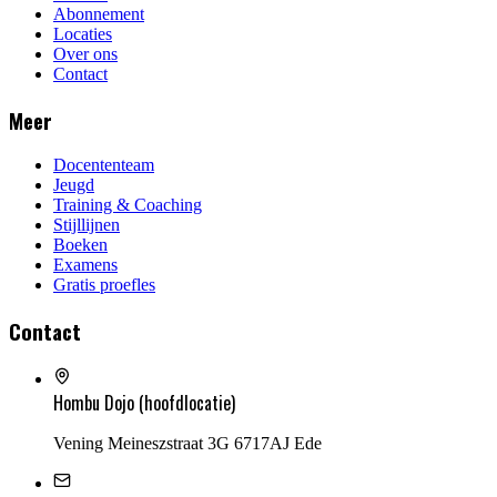
Abonnement
Locaties
Over ons
Contact
Meer
Docententeam
Jeugd
Training & Coaching
Stijllijnen
Boeken
Examens
Gratis proefles
Contact
Hombu Dojo (hoofdlocatie)
Vening Meineszstraat 3G 6717AJ Ede