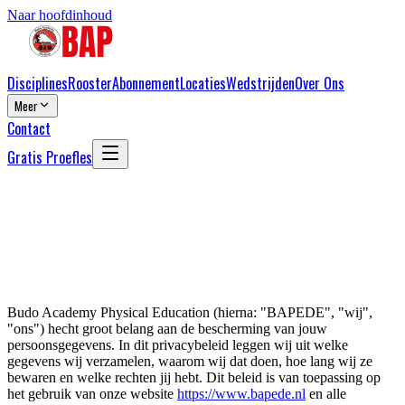
Naar hoofdinhoud
Disciplines
Rooster
Abonnement
Locaties
Wedstrijden
Over Ons
Meer
Contact
Gratis Proefles
Budo Academy Physical
Education (hierna: "
BAPEDE
", "wij",
"ons") hecht groot belang aan de bescherming van jouw
persoonsgegevens. In dit privacybeleid leggen wij uit welke
gegevens wij verzamelen, waarom wij dat doen, hoe lang wij ze
bewaren en welke rechten jij hebt. Dit beleid is van toepassing op
het gebruik van onze website
https://www.bapede.nl
en alle