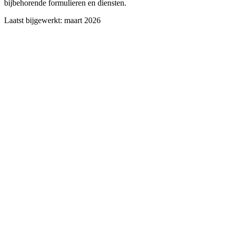
bijbehorende formulieren en diensten.
Laatst bijgewerkt: maart 2026
Budo Academy Physical
Education (
BAPEDE
)
Vening Meineszstraat
3G
6717AJ
Ede
KvK-nummer:
60634499
E-mail:
info@bapede.nl